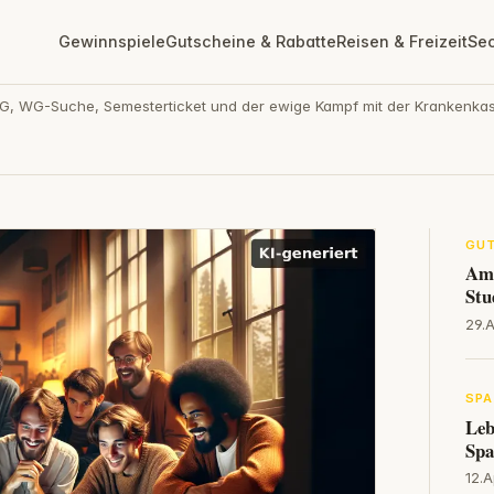
Gewinnspiele
Gutscheine & Rabatte
Reisen & Freizeit
Se
eG, WG-Suche, Semesterticket und der ewige Kampf mit der Krankenkas
GUT
Ama
Stu
29.A
SPA
Leb
Spa
12.A