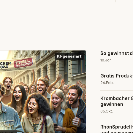
So gewinnst du
10.Jan.
Gratis Produ
26.Feb.
Krombacher Ge
gewinnen
06.Okt.
RhönSprudel H
und gewinne