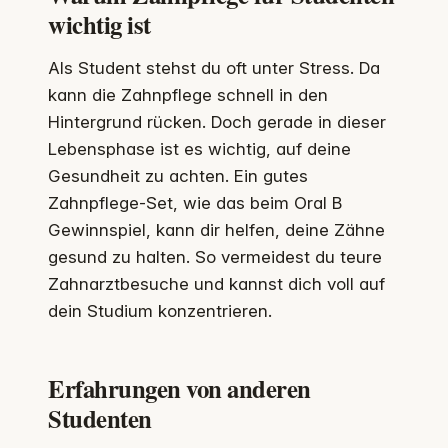
wichtig ist
Als Student stehst du oft unter Stress. Da
kann die Zahnpflege schnell in den
Hintergrund rücken. Doch gerade in dieser
Lebensphase ist es wichtig, auf deine
Gesundheit zu achten. Ein gutes
Zahnpflege-Set, wie das beim Oral B
Gewinnspiel, kann dir helfen, deine Zähne
gesund zu halten. So vermeidest du teure
Zahnarztbesuche und kannst dich voll auf
dein Studium konzentrieren.
Erfahrungen von anderen
Studenten