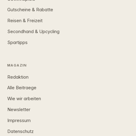
Gutscheine & Rabatte
Reisen & Freizeit
Secondhand & Upcycling
Spartipps
MAGAZIN
Redaktion
Alle Beitraege
Wie wir arbeiten
Newsletter
Impressum
Datenschutz