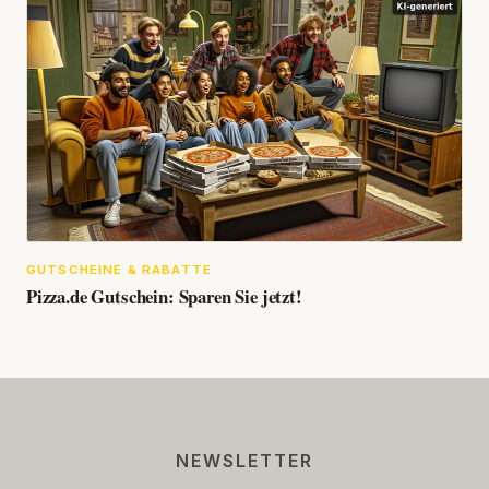
GUTSCHEINE & RABATTE
Pizza.de Gutschein: Sparen Sie jetzt!
NEWSLETTER