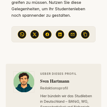
greifen zu müssen. Nutzen Sie diese
Gelegenheiten, um Ihr Studentenleben
noch spannender zu gestalten.
UEBER DIESES PROFIL
Sven Hartmann
Redaktionsprofil
Hier bündeln wir das Studileben
in Deutschland – BAföG, WG,
Semesterticket und Nebenjob.