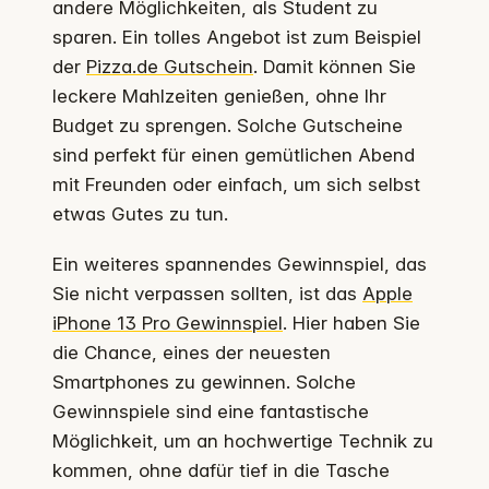
andere Möglichkeiten, als Student zu
sparen. Ein tolles Angebot ist zum Beispiel
der
Pizza.de Gutschein
. Damit können Sie
leckere Mahlzeiten genießen, ohne Ihr
Budget zu sprengen. Solche Gutscheine
sind perfekt für einen gemütlichen Abend
mit Freunden oder einfach, um sich selbst
etwas Gutes zu tun.
Ein weiteres spannendes Gewinnspiel, das
Sie nicht verpassen sollten, ist das
Apple
iPhone 13 Pro Gewinnspiel
. Hier haben Sie
die Chance, eines der neuesten
Smartphones zu gewinnen. Solche
Gewinnspiele sind eine fantastische
Möglichkeit, um an hochwertige Technik zu
kommen, ohne dafür tief in die Tasche