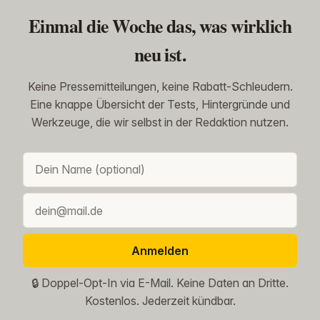
Einmal die Woche das, was wirklich
neu ist.
Keine Pressemitteilungen, keine Rabatt-Schleudern.
Eine knappe Übersicht der Tests, Hintergründe und
Werkzeuge, die wir selbst in der Redaktion nutzen.
Anmelden
🔒 Doppel-Opt-In via E-Mail. Keine Daten an Dritte.
Kostenlos. Jederzeit kündbar.