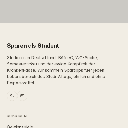
Sparen als Student
Studieren in Deutschland: BAfoeG, WG-Suche,
Semesterticket und der ewige Kampf mit der
Krankenkasse. Wir sammeln Spartipps fuer jeden
Lebensbereich des Studi-Alltags, ehrlich und ohne
Beipackzettel.
RUBRIKEN
Gewinnspiele